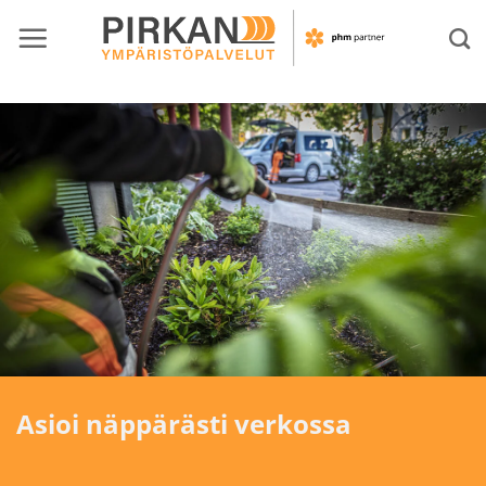
Skip
to
content
Asioi näppärästi verkossa