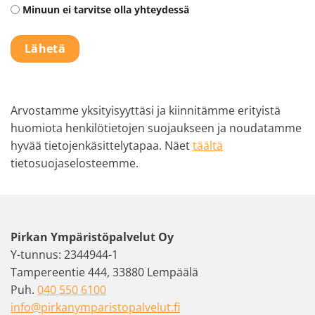
Minuun ei tarvitse olla yhteydessä
Lähetä
Arvostamme yksityisyyttäsi ja kiinnitämme erityistä
huomiota henkilötietojen suojaukseen ja noudatamme
hyvää tietojenkäsittelytapaa. Näet
täältä
tietosuojaselosteemme.
Pirkan Ympäristöpalvelut Oy
Y-tunnus: 2344944-1
Tampereentie 444, 33880 Lempäälä
Puh.
040 550 6100
info@pirkanymparistopalvelut.fi