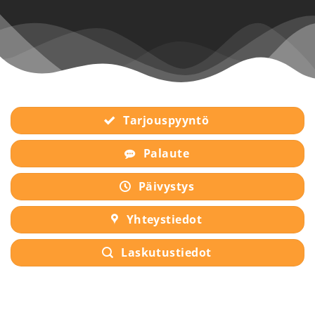
Tarjouspyyntö
Palaute
Päivystys
Yhteystiedot
Laskutustiedot