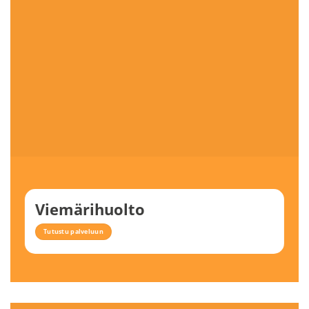
Viemärihuolto
Tutustu palveluun