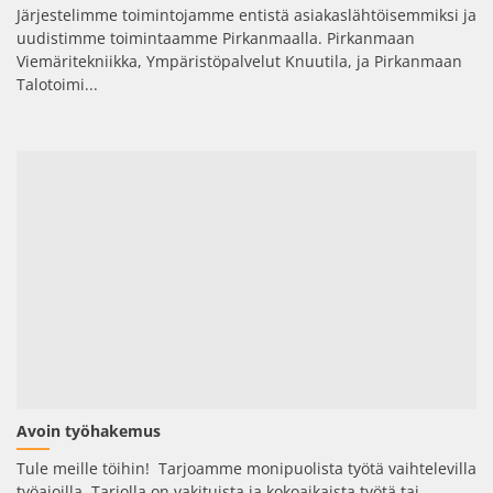
Järjestelimme toimintojamme entistä asiakaslähtöisemmiksi ja
uudistimme toimintaamme Pirkanmaalla. Pirkanmaan
Viemäritekniikka, Ympäristöpalvelut Knuutila, ja Pirkanmaan
Talotoimi...
Avoin työhakemus
Tule meille töihin! Tarjoamme monipuolista työtä vaihtelevilla
työajoilla. Tarjolla on vakituista ja kokoaikaista työtä tai...