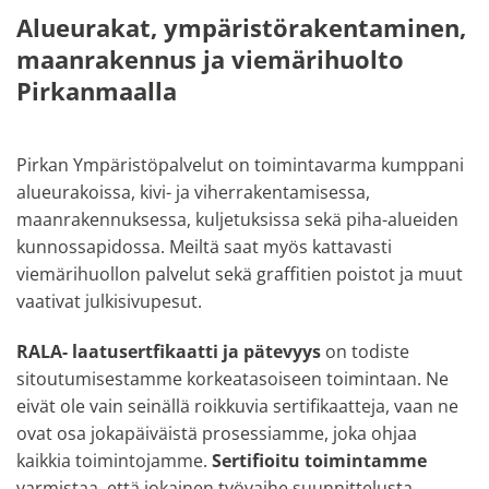
Alueurakat, ympäristörakentaminen,
maanrakennus ja viemärihuolto
Pirkanmaalla
Pirkan Ympäristöpalvelut on toimintavarma kumppani
alueurakoissa, kivi- ja viherrakentamisessa,
maanrakennuksessa, kuljetuksissa sekä piha-alueiden
kunnossapidossa. Meiltä saat myös kattavasti
viemärihuollon palvelut sekä graffitien poistot ja muut
vaativat julkisivupesut.
RALA- laatusertfikaatti ja pätevyys
on todiste
sitoutumisestamme korkeatasoiseen toimintaan. Ne
eivät ole vain seinällä roikkuvia sertifikaatteja, vaan ne
ovat osa jokapäiväistä prosessiamme, joka ohjaa
kaikkia toimintojamme.
Sertifioitu toimintamme
varmistaa, että jokainen työvaihe suunnittelusta