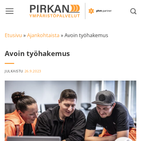
Skip
to
content
Etusivu
»
Ajankohtaista
»
Avoin työhakemus
Avoin työhakemus
JULKAISTU
26.9.2023