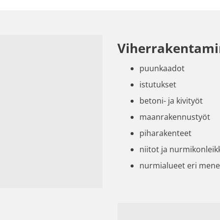
Viherrakentam
puunkaadot
istutukset
betoni- ja kivityöt
maanrakennustyöt
piharakenteet
niitot ja nurmikonlei
nurmialueet eri mene