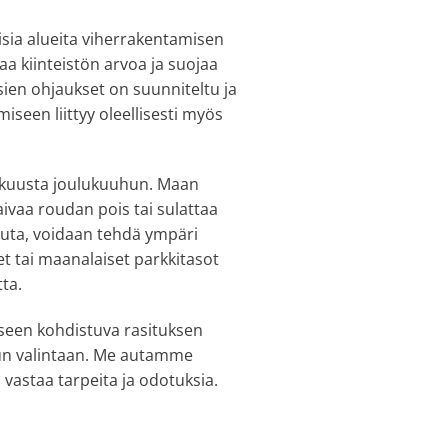
lisia alueita viherrakentamisen
aa kiinteistön arvoa ja suojaa
sien ohjaukset on suunniteltu ja
iseen liittyy oleellisesti myös
iskuusta joulukuuhun. Maan
ivaa roudan pois tai sulattaa
vuuta, voidaan tehdä ympäri
et tai maanalaiset parkkitasot
ta.
kseen kohdistuva rasituksen
adun valintaan. Me autamme
 vastaa tarpeita ja odotuksia.