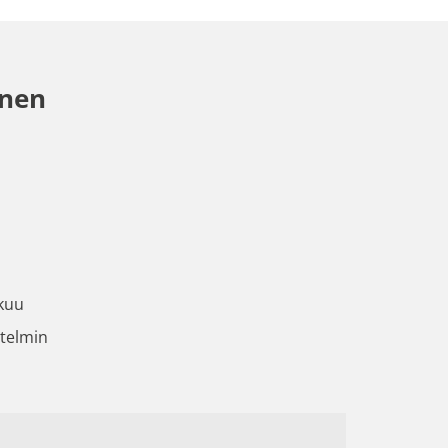
inen
kkuu
telmin