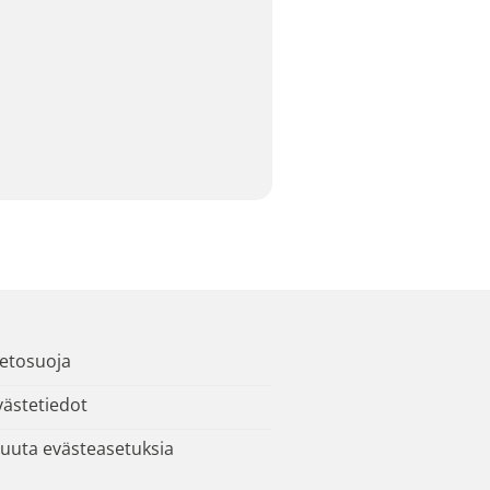
ietosuoja
västetiedot
uuta evästeasetuksia