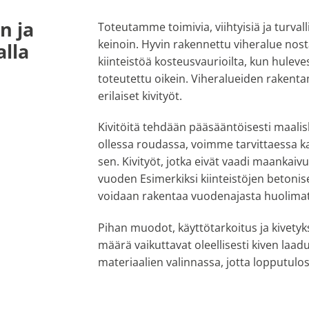
n ja
Toteutamme toimivia, viihtyisiä ja turval
keinoin. Hyvin rakennettu viheralue nost
alla
kiinteistöä kosteusvaurioilta, kun huleve
toteutettu oikein. Viheralueiden rakentam
erilaiset kivityöt.
Kivitöitä tehdään pääsääntöisesti maal
ollessa roudassa, voimme tarvittaessa ka
sen. Kivityöt, jotka eivät vaadi maankai
vuoden Esimerkiksi kiinteistöjen betonis
voidaan rakentaa vuodenajasta huolimat
Pihan muodot, käyttötarkoitus ja kivety
määrä vaikuttavat oleellisesti kiven la
materiaalien valinnassa, jotta lopputulos